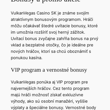
VulkanVegas Casino SK je známe svojím
atraktívnym bonusovým programom. Hráči
môžu očakávať štedré uvítacie bonusy, ktoré
im umožnia rozšíriť svoj herný zážitok.
Uvítací bonus zvyčajne zahŕňa bonus na prvý
vklad a bezplatné otočky, čo je ideálne pre
nových hráčov, ktorí sa chcú oboznámiť s
ponukou kasína.
VIP program a vernostné bonusy
VulkanVegas ponúka aj VIP program pre
najvernejších hráčov. Cez tento program
majú hráči možnosť získať exkluzívne
výhody, ako sú osobní manažéri, vyššie
výplaty a špeciálne bonusy. Vernostné body