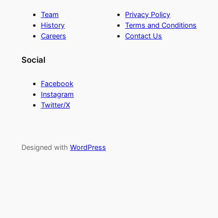
Team
Privacy Policy
History
Terms and Conditions
Careers
Contact Us
Social
Facebook
Instagram
Twitter/X
Designed with
WordPress