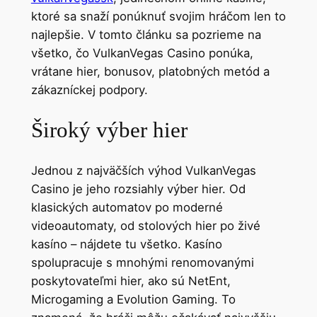
ktoré sa snaží ponúknuť svojim hráčom len to
najlepšie. V tomto článku sa pozrieme na
všetko, čo VulkanVegas Casino ponúka,
vrátane hier, bonusov, platobných metód a
zákazníckej podpory.
Široký výber hier
Jednou z najväčších výhod VulkanVegas
Casino je jeho rozsiahly výber hier. Od
klasických automatov po moderné
videoautomaty, od stolových hier po živé
kasíno – nájdete tu všetko. Kasíno
spolupracuje s mnohými renomovanými
poskytovateľmi hier, ako sú NetEnt,
Microgaming a Evolution Gaming. To