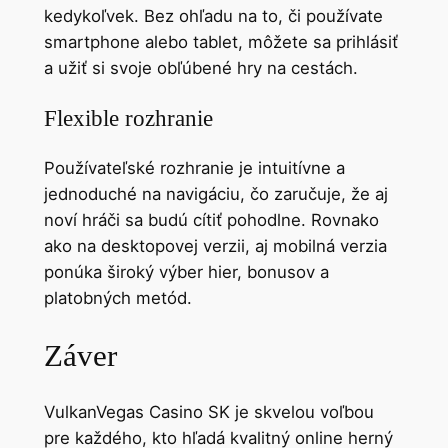
kedykoľvek. Bez ohľadu na to, či používate
smartphone alebo tablet, môžete sa prihlásiť
a užiť si svoje obľúbené hry na cestách.
Flexible rozhranie
Používateľské rozhranie je intuitívne a
jednoduché na navigáciu, čo zaručuje, že aj
noví hráči sa budú cítiť pohodlne. Rovnako
ako na desktopovej verzii, aj mobilná verzia
ponúka široký výber hier, bonusov a
platobných metód.
Záver
VulkanVegas Casino SK je skvelou voľbou
pre každého, kto hľadá kvalitný online herný