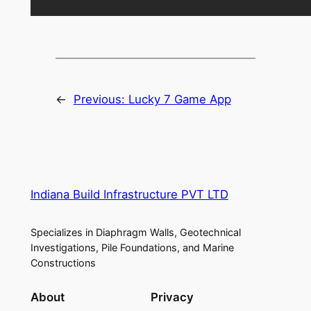
←
Previous:
Lucky 7 Game App
Indiana Build Infrastructure PVT LTD
Specializes in Diaphragm Walls, Geotechnical
Investigations, Pile Foundations, and Marine
Constructions
About
Privacy