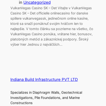
in
Uncategorized
VulkanVegas Casino SK – Det Vitajte v VulkanVegas
Casino SK – Det officielle onlinecasino for danske
spillere vulkanvegassk, jedinečnom online kasíne,
ktoré sa snaží ponúknuť svojim hráčom len to
najlepšie. V tomto článku sa pozrieme na všetko, čo
VulkanVegas Casino ponúka, vrátane hier, bonusov,
platobných metód a zákazníckej podpory. Široký
výber hier Jednou z najväčších…
Indiana Build Infrastructure PVT LTD
Specializes in Diaphragm Walls, Geotechnical
Investigations, Pile Foundations, and Marine
Constructions